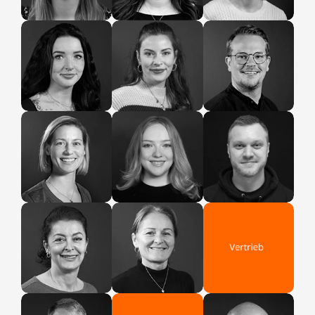
Selina
Lisa
Max
Verwaltung
Verwaltung
Buchhaltung
Danni
Verena
Dominik
Marketing
Marketing
Standortleitung
Dzenana
Dragana
Gute Seele
Gute Seele