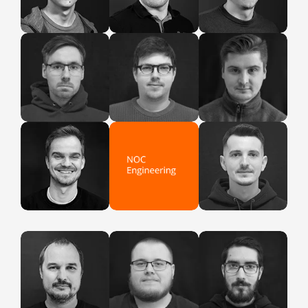
Engineering
Engineering
Engineering
Patrik
Lubomír
Patrik
Network
Network
Network
Engineering
Engineering
Engineering
Denis
Jonatán
Network
NOC
Engineering
Petr
Alexandr
Dalibor
Noc
Noc
Noc