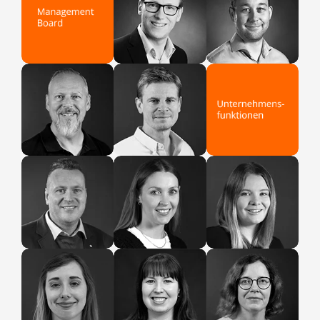
Daniel
Fabian
COO / Gründer
CTO / Gründer
Mario
Kai
CEO
CMO
Jana
Tim
Leonie
Organizational
People and
People and
Development,
Administration
Culture
Leadership &
Culture
Domi
Tereza
Marion
People and
Office
Office
Culture
Management
Management