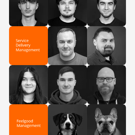
Jakub
Aleš
Matej
Noc
Noc
Noc
Peter
Marek
Service Delivery
Service Delivery
Management
Management
Aneta
Tomáš
Jan
Service Delivery
Service Delivery
Service Delivery
Management
Management
Management
Max
Clara
Feelgood
Feelgood
Management
Management