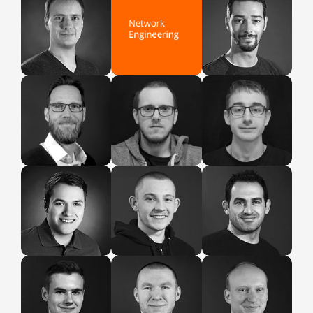
Dennis
Sebastian
Produktmanagement
Infrastruktur
Lars
Adam
Filip
Network
Network
Network
Engineering
Engineering
Engineering
Luca
Stefan
Johann
Network
Network
Network
Engineering
Engineering
Engineering
Tim
Yannic
Kevin
Network
Network
Network