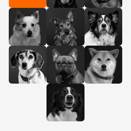
Bella
Jinx
Bucky
Feelgood
Feelgood
Feelgood
Management
Management
Management
Hildegard
Mylo
Ambika
Feelgood
Feelgood
Feelgood
Management
Management
Management
Maggie
Feelgood
Management