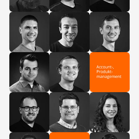
Emanuel
Slavko
Branimir
Entwicklung
Entwicklung
Entwicklung
Marcel
Dawid
DevOps
DevOps
Jan
Thomas
Iva
Account
Account
Produktmanagement
Management
Management