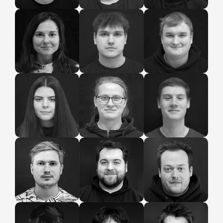
Elena
Kamil
Patrik
Noc
Noc
Noc
Sara
Tomáš
Šimon
Noc
Noc
Noc
Daniel
Zdenek
Martin
Noc
Noc
Noc