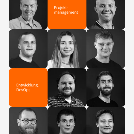
Rolf
Denis
Partnermanagement
Projektmanagement
Leon
Nicole
Leonard
Projektmanagement
Projektmanagement
Projektmanagement
Christian
Jan
Entwicklung &
Entwicklung
DevOps
Pascal
Christoph
Barbara
Entwicklung
Entwicklung
Entwicklung